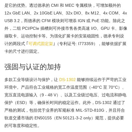
是它的优势。透过德承的 CMI 和 MEC 专属模块，可增加额外的
12x GbE LAN、2x 10GbE LAN、32x DIO、8x M12、4x COM、4x
USB 3.2，而德承的 CFM 模块则可增添 IGN 或 PoE 功能。除此之
外，二组 PCI/PCIe 插槽则可外接市售各类高速 I/O、GPU 卡、影像
撷取卡、运动控制卡等。为强化扩展卡的安装稳固性，德承专利设
计的两段式 ｢
可调式固定架
｣（专利证号: I773359），能够依据扩展
卡的尺寸进行固定。
强固与认证的加持
多款工业等级设计与保护，让
DS-1302
能够持续运作于严苛的工业
环境中。产品符合工业规格的宽工作温度范围（-40°C 至 70°C）、
宽压直流电源输入（9 - 48 V）、以及工业级过电压、过电流和静电
保护（ESD）等，确保长时间的稳定运作。此外，DS-1302 通过了
严格的测试，包括优于业界的军规标准 MIL-STD-810G，并且符合
轨道交通市场的 EN50155（EN 50121-3-2 only）规范，提供必要
的可靠度和稳定性。