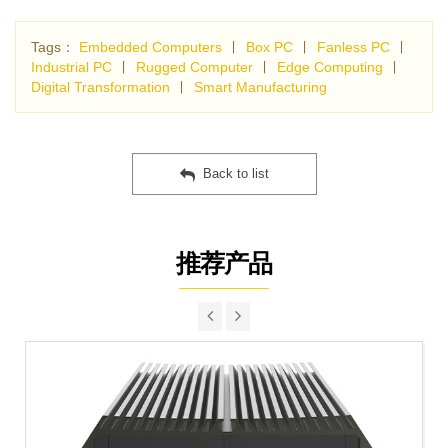
Tags：
Embedded Computers
∣
Box PC
∣
Fanless PC
∣
Industrial PC
∣
Rugged Computer
∣
Edge Computing
∣
Digital Transformation
∣
Smart Manufacturing
Back to list
推荐产品