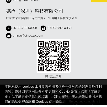
德承（深圳）科技有限公司
广东省深圳市福田区深南中路 2070 号电子科技大厦 A 座
0755-23614058
0755-23614059
china@cincoze.com
微信公众号
本网站使用 cookies 工具改善使用者体验并针对您的兴趣量身订制
Copyright © 德承（深圳）科技有限公司 版权所有，网站网页的版面设计，
内容。继续浏览本网站并不变更您的 Cookie 设置（点击「了解更
布置，图片，宣传文章等，未经授权不得转载，摘编,复制或利用其它方式
多」以了解更多信息）或点击 「 OK」按钮，表示您确认并同意我
使用，否则视为侵权，本公司依法追究侵权方责任
们的隐私保密条款和 Cookies 使用条款。
网站地图
｜
隐私政策
｜
工控机
｜
工业平板电脑
｜
Embedded computers
｜
Fanless pc
｜
Industrial PC
｜
Rugged Computers
｜
Edge computer
｜